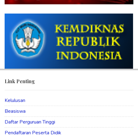
Link Penting
Kelulusan
Beasiswa
Daftar Perguruan Tinggi
Pendaftaran Peserta Didik