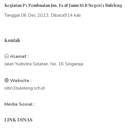
Kegiatan P5 Pembuatan Jus, Es & Jamu SLB Negeri 1 Buleleng
Tanggal 06 Dec 2023, Dibaca914 kali
Kontak
Alamat :
Jalan Yudistira Selatan. No. 16 Singaraja
Website :
slbn1buleleng.sch.id
Media Sosial :
LINK DINAS