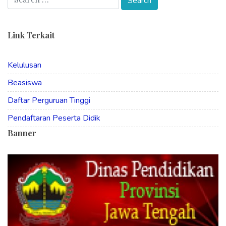
Link Terkait
Kelulusan
Beasiswa
Daftar Perguruan Tinggi
Pendaftaran Peserta Didik
Banner