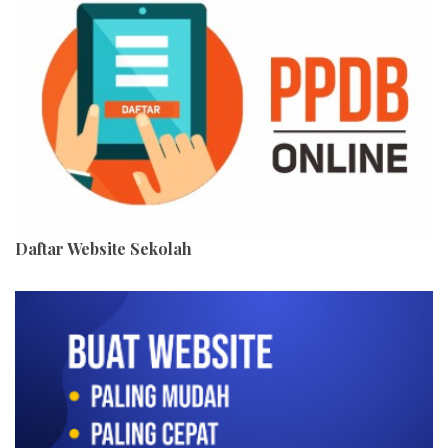
Daftar Website Sekolah