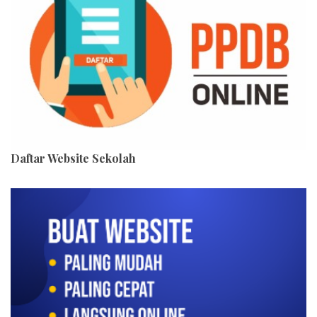
Daftar Website Sekolah