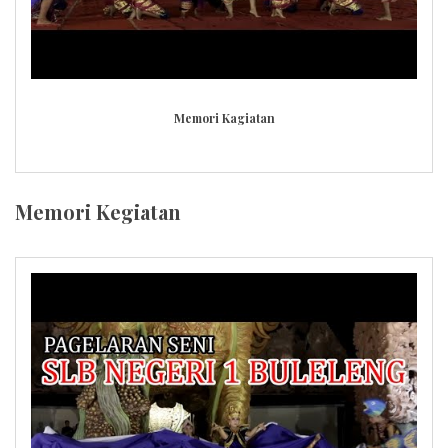
Memori Kagiatan
Memori Kegiatan