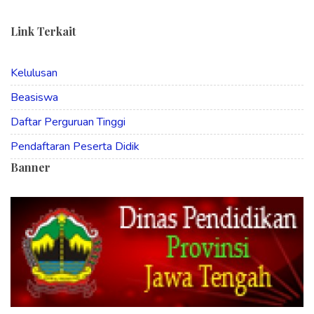
Link Terkait
Kelulusan
Beasiswa
Daftar Perguruan Tinggi
Pendaftaran Peserta Didik
Banner