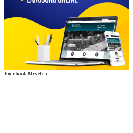
Facebook Mysch.id