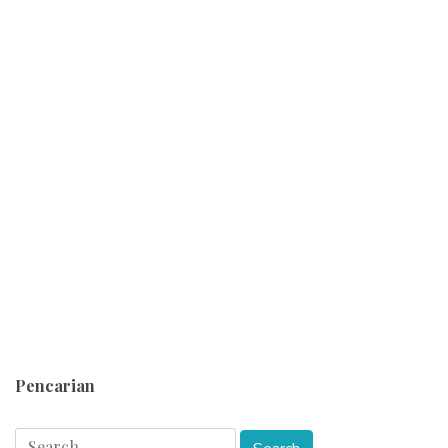
Pencarian