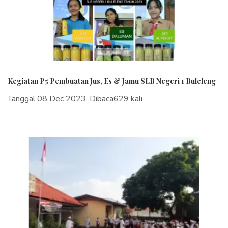
Kegiatan P5 Pembuatan Jus, Es & Jamu SLB Negeri 1 Buleleng
Tanggal 08 Dec 2023, Dibaca629 kali