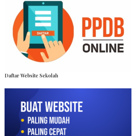
Daftar Website Sekolah