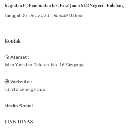
Kegiatan P5 Pembuatan Jus, Es & Jamu SLB Negeri 1 Buleleng
Tanggal 06 Dec 2023, Dibaca918 kali
Kontak
Alamat :
Jalan Yudistira Selatan. No. 16 Singaraja
Website :
slbn1buleleng.sch.id
Media Sosial :
LINK DINAS