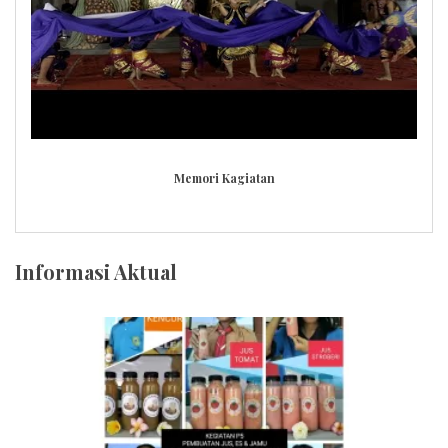
Memori Kagiatan
Informasi Aktual