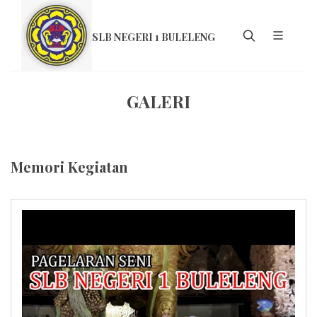
SLB NEGERI 1 BULELENG
GALERI
Memori Kegiatan