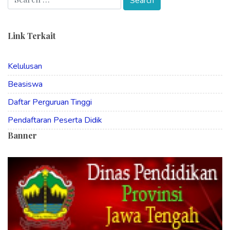
Link Terkait
Kelulusan
Beasiswa
Daftar Perguruan Tinggi
Pendaftaran Peserta Didik
Banner