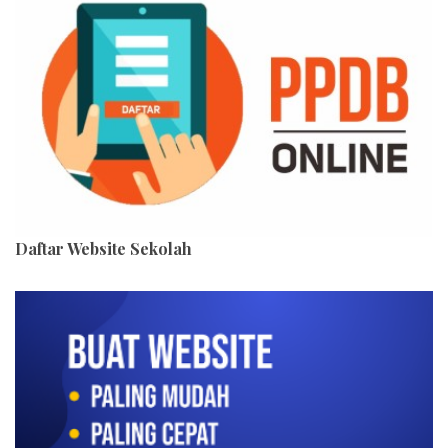
Daftar Website Sekolah