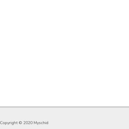
Copyright © 2020 Myschid