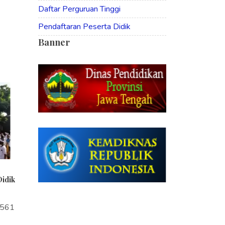
Daftar Perguruan Tinggi
Pendaftaran Peserta Didik
Banner
Didik
a561