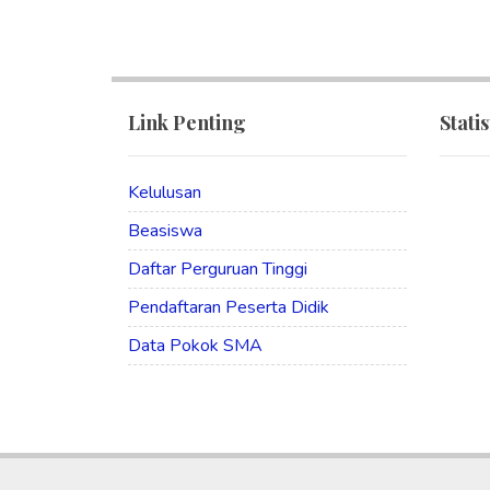
Link Penting
Statis
Kelulusan
Beasiswa
Daftar Perguruan Tinggi
Pendaftaran Peserta Didik
Data Pokok SMA