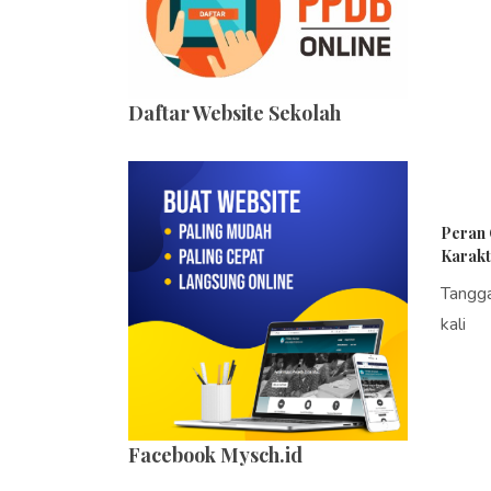
Daftar Website Sekolah
Peran
Karakt
Tangg
kali
Facebook Mysch.id