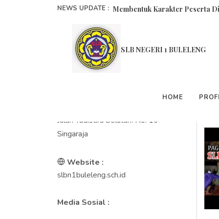
NEWS UPDATE :
Membentuk Karakter Peserta Did
Peran Guru dalam Membentuk Kar
Kegiatan P5 Pembuatan Jus, Es &
SLB NEGERI 1 BULELENG
Kegiatan P5 Pembuatan Jus, Es &
Kontak
Mem
HOME
PROF
Alamat :
Jalan Yudistira Selatan. No. 16
Singaraja
Website :
slbn1buleleng.sch.id
Media Sosial :